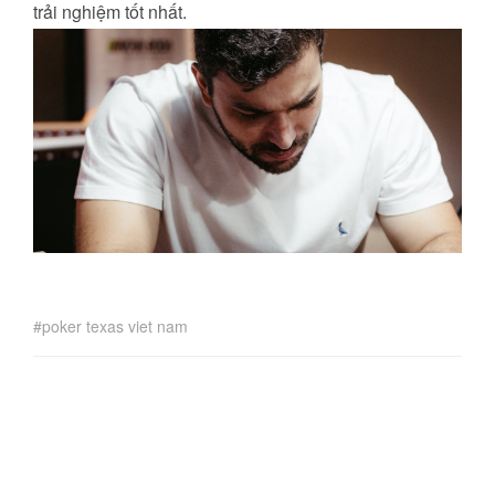
trải nghiệm tốt nhất.
poker texas viet nam