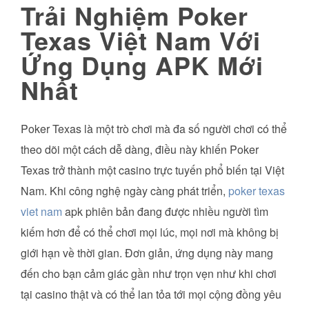
Trải Nghiệm Poker
Texas Việt Nam Với
Ứng Dụng APK Mới
Nhất
Poker Texas là một trò chơi mà đa số người chơi có thể
theo dõi một cách dễ dàng, điều này khiến Poker
Texas trở thành một casino trực tuyến phổ biến tại Việt
Nam. Khi công nghệ ngày càng phát triển,
poker texas
viet nam
apk phiên bản đang được nhiều người tìm
kiếm hơn để có thể chơi mọi lúc, mọi nơi mà không bị
giới hạn về thời gian. Đơn giản, ứng dụng này mang
đến cho bạn cảm giác gần như trọn vẹn như khi chơi
tại casino thật và có thể lan tỏa tới mọi cộng đồng yêu