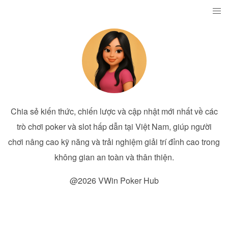
Chia sẻ kiến thức, chiến lược và cập nhật mới nhất về các
trò chơi poker và slot hấp dẫn tại Việt Nam, giúp người
chơi nâng cao kỹ năng và trải nghiệm giải trí đỉnh cao trong
không gian an toàn và thân thiện.
@2026 VWin Poker Hub