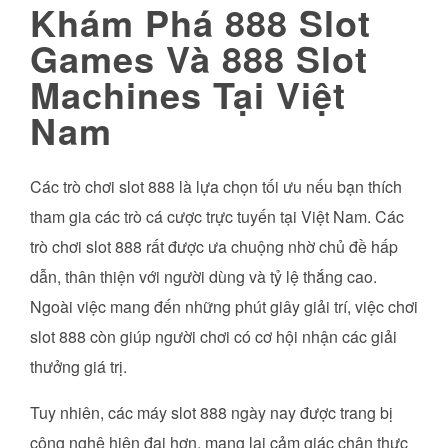
Khám Phá 888 Slot
Games Và 888 Slot
Machines Tại Việt
Nam
Các trò chơi slot 888 là lựa chọn tối ưu nếu bạn thích
tham gia các trò cá cược trực tuyến tại Việt Nam. Các
trò chơi slot 888 rất được ưa chuộng nhờ chủ đề hấp
dẫn, thân thiện với người dùng và tỷ lệ thắng cao.
Ngoài việc mang đến những phút giây giải trí, việc chơi
slot 888 còn giúp người chơi có cơ hội nhận các giải
thưởng giá trị.
Tuy nhiên, các máy slot 888 ngày nay được trang bị
công nghệ hiện đại hơn, mang lại cảm giác chân thực