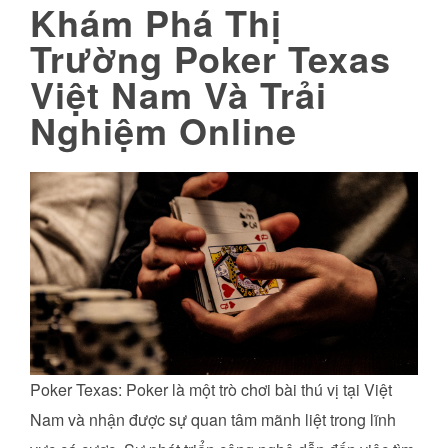
Khám Phá Thị
Trường Poker Texas
Việt Nam Và Trải
Nghiệm Online
Poker Texas: Poker là một trò chơi bài thú vị tại Việt
Nam và nhận được sự quan tâm mãnh liệt trong lĩnh