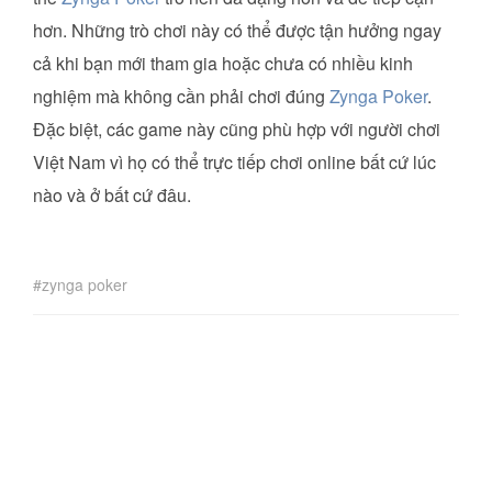
hơn. Những trò chơi này có thể được tận hưởng ngay
cả khi bạn mới tham gia hoặc chưa có nhiều kinh
nghiệm mà không cần phải chơi đúng
Zynga Poker
.
Đặc biệt, các game này cũng phù hợp với người chơi
Việt Nam vì họ có thể trực tiếp chơi online bất cứ lúc
nào và ở bất cứ đâu.
zynga poker