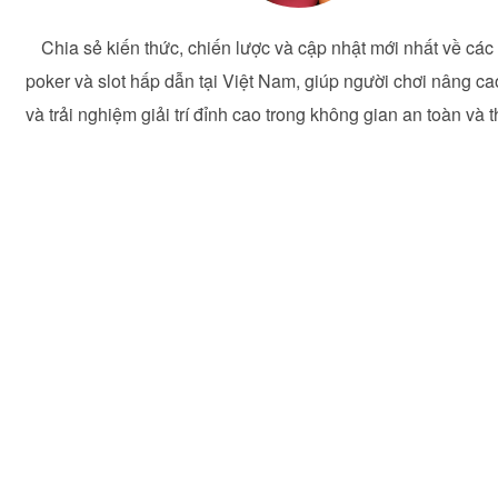
Chia sẻ kiến thức, chiến lược và cập nhật mới nhất về các 
poker và slot hấp dẫn tại Việt Nam, giúp người chơi nâng c
và trải nghiệm giải trí đỉnh cao trong không gian an toàn và t