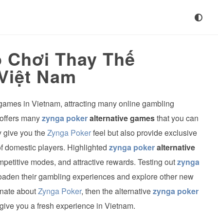
 Chơi Thay Thế
 Việt Nam
 games in Vietnam, attracting many online gambling
 offers many
zynga poker
alternative games
that you can
y give you the
Zynga Poker
feel but also provide exclusive
of domestic players. Highlighted
zynga poker
alternative
petitive modes, and attractive rewards. Testing out
zynga
roaden their gambling experiences and explore other new
ionate about
Zynga Poker
, then the alternative
zynga poker
o give you a fresh experience in Vietnam.