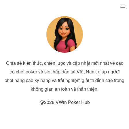
Chia sẻ kiến thức, chiến lược và cập nhật mới nhất về các
trò chơi poker và slot hấp dẫn tại Việt Nam, giúp người
chơi nâng cao kỹ năng và trải nghiệm giải trí đỉnh cao trong
không gian an toàn và thân thiện.
@2026 VWin Poker Hub